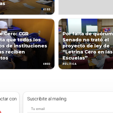
as
415D
 Cero: CGR
Por falta de quórum
ta que todos los
Senado no trató el
s de instituciones
proyecto de ley de
as reciben
“Letrina Cero en las
tos
Escuelas”
480D
POLÍTICA
actar con
Suscribite al mailing.