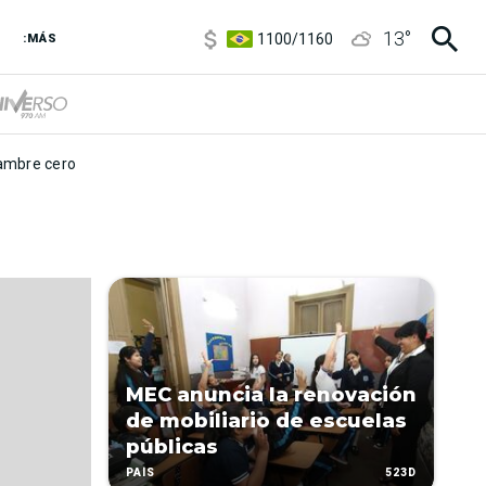
5900
/
5960
13
°
1100
/
1160
:MÁS
3,8
/
4
6850
/
7200
5900
/
5960
mbre cero
MEC anuncia la renovación
de mobiliario de escuelas
públicas
523D
PAÍS