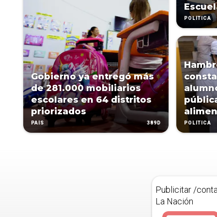
Escuel
POLÍTICA
Hambre
Gobierno ya entregó más
consta
de 281.000 mobiliarios
alumno
escolares en 64 distritos
públic
priorizados
alimen
389D
PAÍS
POLÍTICA
Publicitar /cont
La Nación