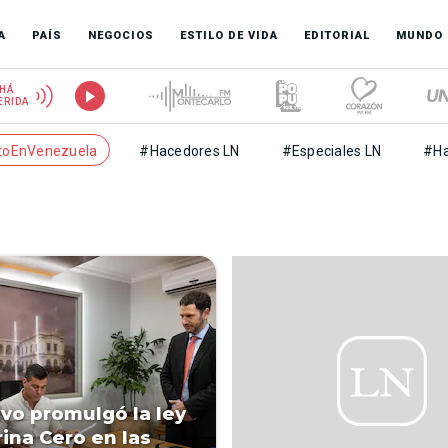
A
PAÍS
NEGOCIOS
ESTILO DE VIDA
EDITORIAL
MUNDO
HÁ
ERIDA
toEnVenezuela
#Hacedores LN
#Especiales LN
#Ha
ivo promulgó la ley
rina Cero en las