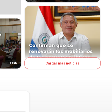
,
Confirman que se
renovarán los mobiliarios
de las escuelas públicas
Cargar más noticias
499D
524D
PAÍS