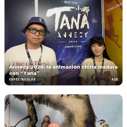
Annecy 2026: la animación china madura
con “Tana”
42D
ESPECTÁCULOS