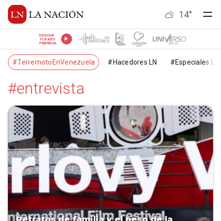
14
°
ESCUCHÁ
TU RADIO
PREFERIDA
#TerremotoEnVenezuela
#Hacedores LN
#Especiales LN
#entrevista
Retratos de familia y el peso de la