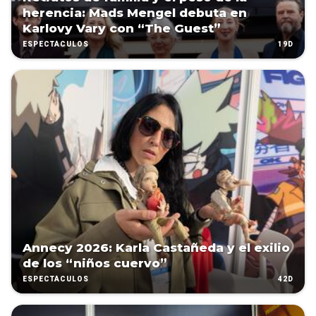
herencia: Mads Mengel debuta en
Karlovy Vary con “The Guest”
19D
ESPECTÁCULOS
Annecy 2026: Karla Castañeda y el exilio
de los “niños cuervo”
42D
ESPECTÁCULOS