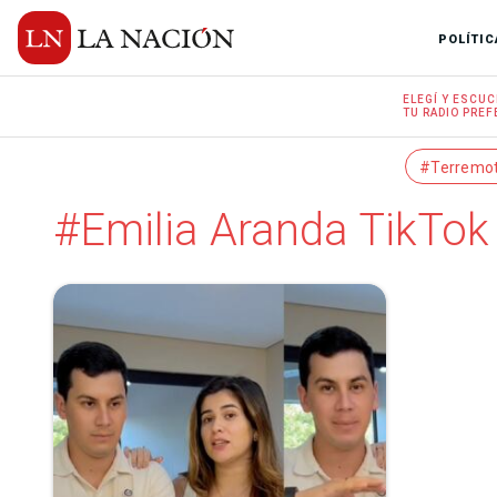
POLÍTIC
ELEGÍ Y
ESCUC
TU RADIO
PREF
#Terremo
#Emilia Aranda TikTok