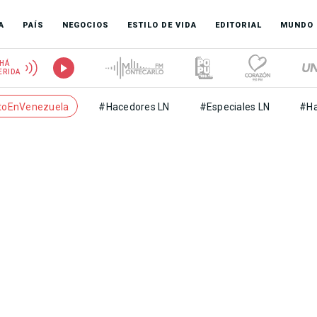
A
PAÍS
NEGOCIOS
ESTILO DE VIDA
EDITORIAL
MUNDO
HÁ
ERIDA
toEnVenezuela
#Hacedores LN
#Especiales LN
#Ha