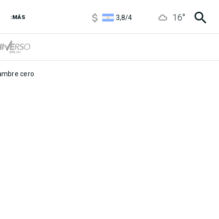
1100
/
1160
16
°
3,8
/
4
:MÁS
6850
/
7200
5900
/
5960
mbre cero