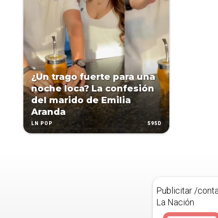
¿Un trago fuerte para una
noche loca? La confesión
del marido de Emilia
Aranda
595D
LN POP
Publicitar /cont
La Nación