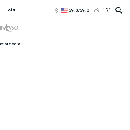
6850
/
7200
13
°
5900
/
5960
:MÁS
1100
/
1160
3,8
/
4
6850
/
7200
5900
/
5960
mbre cero