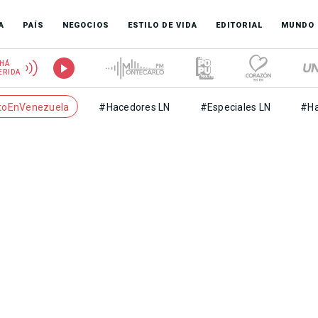
A
PAÍS
NEGOCIOS
ESTILO DE VIDA
EDITORIAL
MUNDO
HÁ
ERIDA
toEnVenezuela
#Hacedores LN
#Especiales LN
#Ha