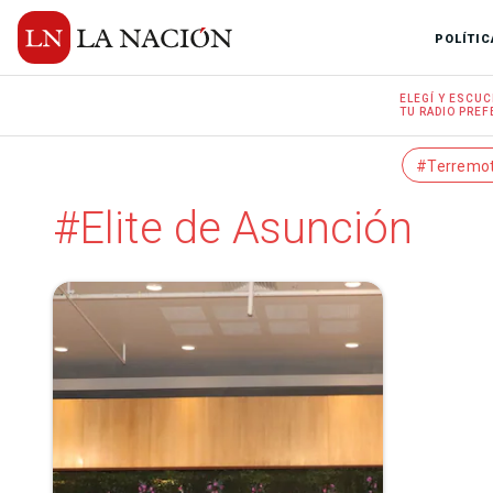
POLÍTIC
ELEGÍ Y
ESCUC
TU RADIO
PREF
#Terremo
#Elite de Asunción