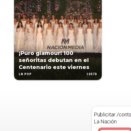
¡Puro glamour! 100
señoritas debutan en el
Centenario este viernes
1057D
LN POP
Publicitar /cont
La Nación