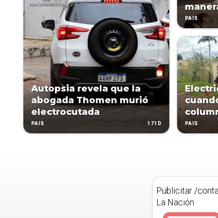
manera
PAÍS
Autopsia revela que la
Electri
abogada Thomen murió
cuando
electrocutada
column
171D
PAÍS
PAÍS
Publicitar /cont
La Nación