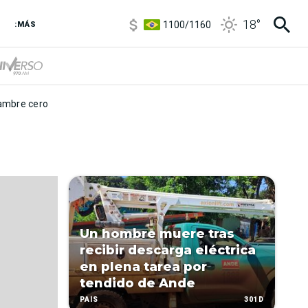
5900
/
5960
18
°
1100
/
1160
:MÁS
3,8
/
4
6850
/
7200
5900
/
5960
mbre cero
Un hombre muere tras
recibir descarga eléctrica
en plena tarea por
tendido de Ande
301D
PAÍS