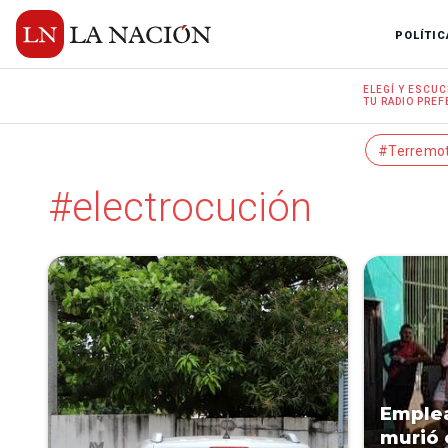
POLÍTIC
ELEGÍ Y
ESCUC
TU RADIO
PREF
#Terremo
#electrocución
Emplea
murió 