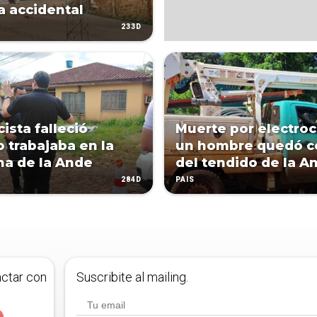
 accidental
233D
cista falleció
Muerte por electroc
 trabajaba en la
un hombre quedó c
a de la Ande
del tendido de la A
284D
PAÍS
actar con
Suscribite al mailing.