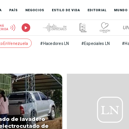
A
PAÍS
NEGOCIOS
ESTILO DE VIDA
EDITORIAL
MUNDO
HÁ
ERIDA
toEnVenezuela
#Hacedores LN
#Especiales LN
#Ha
do de lavadero
electrocutado de