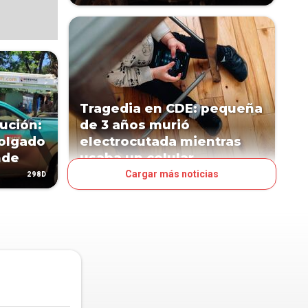
Tragedia en CDE: pequeña
ución:
de 3 años murió
olgado
electrocutada mientras
nde
usaba un celular
Cargar más noticias
298D
324D
PAÍS