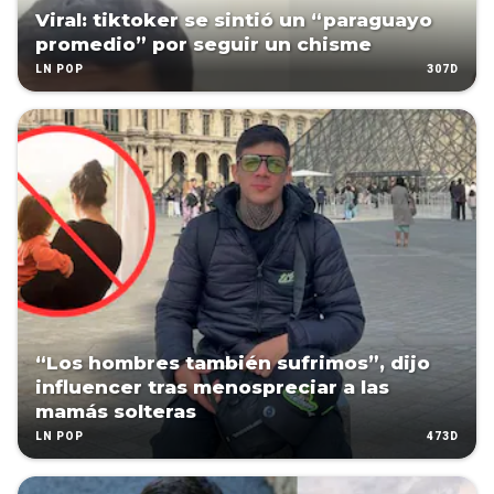
Viral: tiktoker se sintió un “paraguayo
promedio” por seguir un chisme
307D
LN POP
“Los hombres también sufrimos”, dijo
influencer tras menospreciar a las
mamás solteras
473D
LN POP