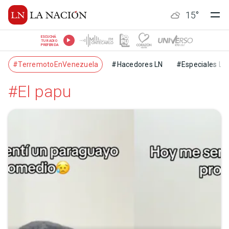
15
°
ESCUCHÁ
TU RADIO
PREFERIDA
#TerremotoEnVenezuela
#Hacedores LN
#Especiales LN
#El papu