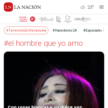
23
°
ESCUCHÁ
TU RADIO
PREFERIDA
#TerremotoEnVenezuela
#Hacedores LN
#Especiales LN
#el hombre que yo amo
Con rosas blancas y su dulce voz,