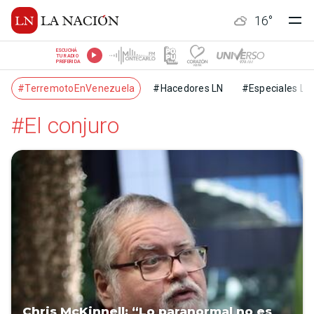
16
°
ESCUCHÁ
TU RADIO
PREFERIDA
#TerremotoEnVenezuela
#Hacedores LN
#Especiales LN
#El conjuro
Chris McKinnell: “Lo paranormal no es