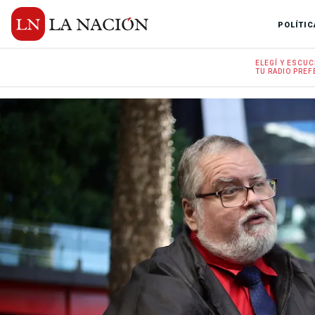
POLÍTIC
ELEGÍ Y
ESCUC
TU RADIO
PREF