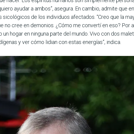
ué hacer. Los espíritus humanos son simplemente personas.
uiero ayudar a ambos”, asegura. En cambio, admite que en 
sicológicos de los individuos afectados. “Creo que la may
ue no cree en demonios. ¿Cómo me convertí en eso? Por a
go un hogar en ninguna parte del mundo. Vivo con dos male
ígenas y ver cómo lidian con estas energías”, indica.