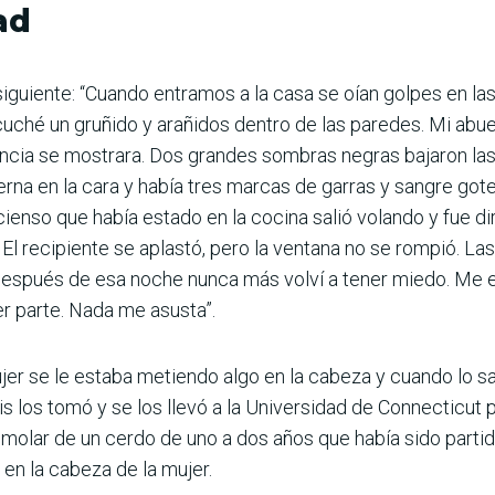
ad
 siguiente: “Cuando entramos a la casa se oían golpes en la
uché un gruñido y arañidos dentro de las paredes. Mi abu
ncia se mostrara. Dos grandes sombras negras bajaron las 
interna en la cara y había tres marcas de garras y sangre g
cienso que había estado en la cocina salió volando y fue 
í. El recipiente se aplastó, pero la ventana no se rompió. 
después de esa noche nunca más volví a tener miedo. Me 
er parte. Nada me asusta”.
ujer se le estaba metiendo algo en la cabeza y cuando lo
s los tomó y se los llevó a la Universidad de Connecticut pa
emolar de un cerdo de uno a dos años que había sido partid
 en la cabeza de la mujer.