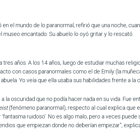
ó en el mundo de lo paranormal, refirió que una noche, cua
 museo encantado. Su abuelo lo oyó gritar y lo rescató.
a tres años. A los 14 años, luego de estudiar muchas relig
acto con casos paranormales como el de Emily (la muñeca a
abuela. Yo veía que ella usaba sus habilidades frente a la c
 a la oscuridad que no podía hacer nada en su vida. Fue en
eist
(fenómeno paranormal), respecto al cual explica que es 
 ‘fantasma ruidoso’. No es algo malo, pero a veces puede 
cendios que empiezan donde no deberían empezar”, explica