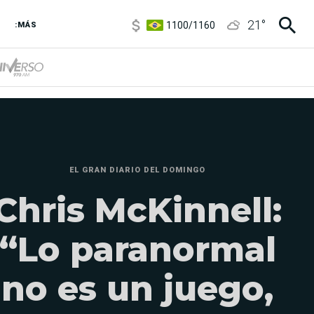
1100
/
1160
21
°
3,8
/
4
:MÁS
6850
/
7200
5900
/
5960
EL GRAN DIARIO DEL DOMINGO
Chris McKinnell:
“Lo paranormal
no es un juego,