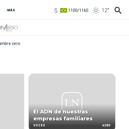
5900
/
5960
12
°
1100
/
1160
:MÁS
3,8
/
4
6850
/
7200
5900
/
5960
mbre cero
El ADN de nuestras
empresas familiares
628D
VOCES