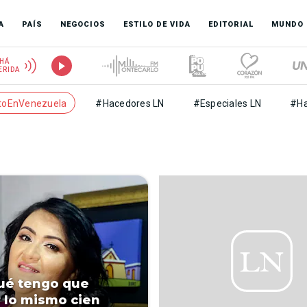
A
PAÍS
NEGOCIOS
ESTILO DE VIDA
EDITORIAL
MUNDO
HÁ
ERIDA
toEnVenezuela
#Hacedores LN
#Especiales LN
#Ha
ué tengo que
r lo mismo cien