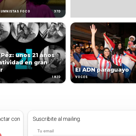
?
37D
LUMNISTAS FOCO
 Pez: unos 21 años
atividad en gran
r
El ADN paraguayo
182D
VOCES
actar con
Suscribite al mailing.