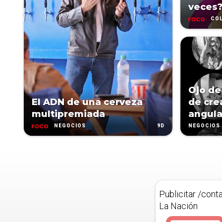
veces
CO
Ojo de
El ADN de una cerveza
de cre
multipremiada
angula
9D
NEGOCIOS
NEGOCIOS
Publicitar /cont
La Nación