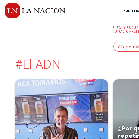
POLÍTIC
ELEGÍ Y
ESCUC
TU RADIO
PREF
#Terremo
#El ADN
¿Por q
repeti