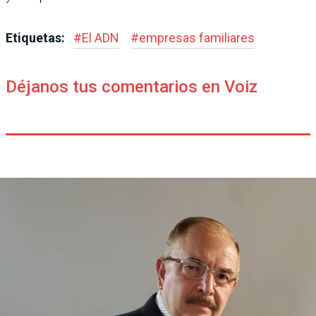
Etiquetas:
#
El ADN
#
empresas familiares
Déjanos tus comentarios en Voiz