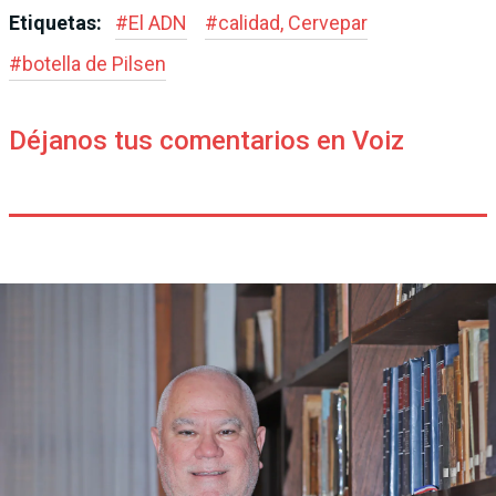
Etiquetas:
#
El ADN
#
calidad, Cervepar
#
botella de Pilsen
Déjanos tus comentarios en Voiz