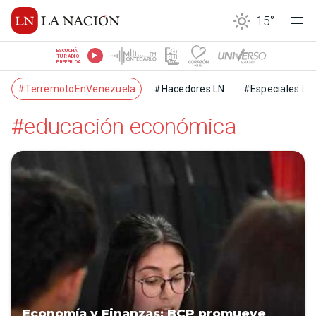
15
°
ESCUCHÁ
TU RADIO
PREFERIDA
#TerremotoEnVenezuela
#Hacedores LN
#Especiales LN
#educación económica
Economía y Finanzas: BCP promueve