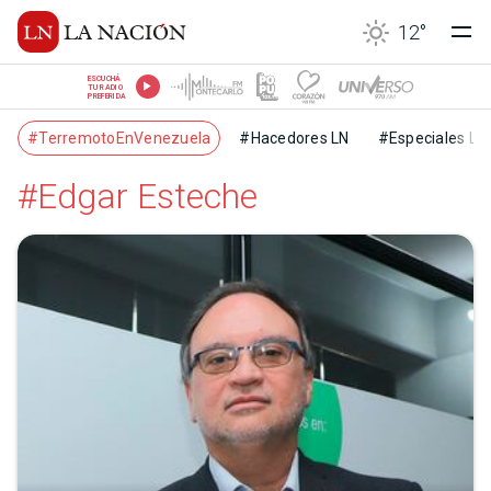
12
°
ESCUCHÁ
TU RADIO
PREFERIDA
#TerremotoEnVenezuela
#Hacedores LN
#Especiales LN
#Edgar Esteche