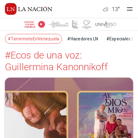
13
°
ESCUCHÁ
TU RADIO
PREFERIDA
#TerremotoEnVenezuela
#Hacedores LN
#Especiales LN
#Ecos de una voz:
Guillermina Kanonnikoff