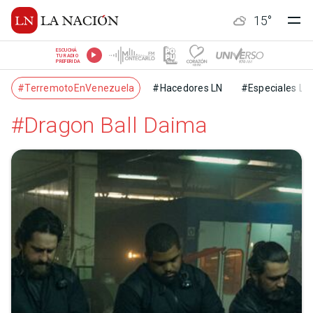
15
°
ESCUCHÁ
TU RADIO
PREFERIDA
#TerremotoEnVenezuela
#Hacedores LN
#Especiales LN
#Dragon Ball Daima