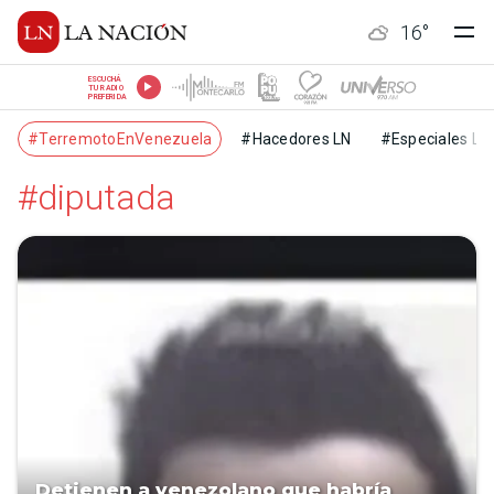
16
°
ESCUCHÁ
TU RADIO
PREFERIDA
#TerremotoEnVenezuela
#Hacedores LN
#Especiales LN
#diputada
Detienen a venezolano que habría