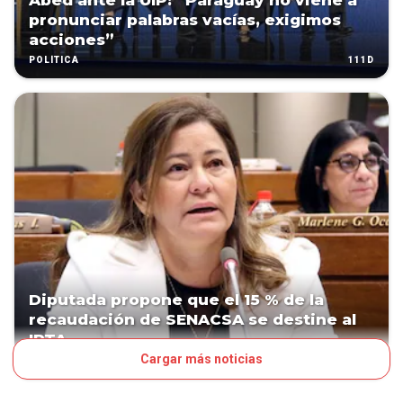
Abed ante la UIP: “Paraguay no viene a
pronunciar palabras vacías, exigimos
acciones”
111D
POLÍTICA
Diputada propone que el 15 % de la
recaudación de SENACSA se destine al
IPTA
Cargar más noticias
126D
POLÍTICA