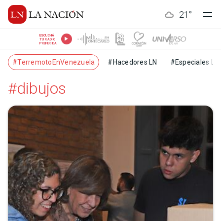
21
°
ESCUCHÁ
TU RADIO
PREFERIDA
#TerremotoEnVenezuela
#Hacedores LN
#Especiales LN
#dibujos