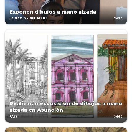
Exponen dibujos a mano alzada
362D
LA NACIÓN DEL FINDE
Realizarán exposición de dibujos a mano
alzada en Asunción
366D
PAÍS