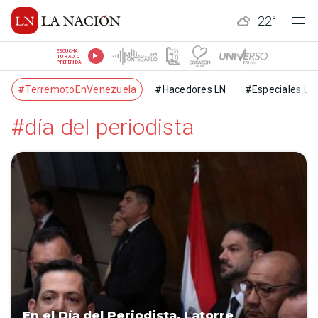
22
°
ESCUCHÁ
TU RADIO
PREFERIDA
#TerremotoEnVenezuela
#Hacedores LN
#Especiales LN
#día del periodista
En el Día del Periodista, Latorre