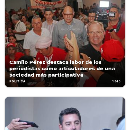
Camilo Pérez destaca labor de los
periodistas como articuladores de una
sociedad más participativa
104D
POLÍTICA