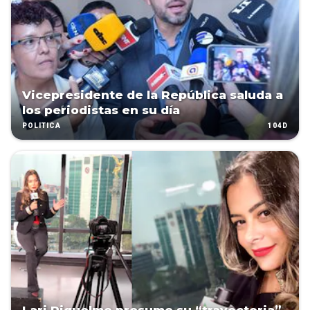
Vicepresidente de la República saluda a
los periodistas en su día
104D
POLÍTICA