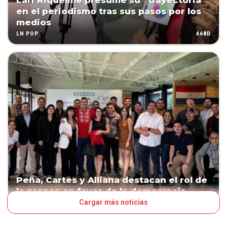
Lari Riquelme presume su “trayectoria”
en el periodismo tras sus pasos por los
medios
468D
LN POP
Peña, Cartes y Alliana destacan el rol de
la prensa en favor de la democracia
Cargar más noticias
469D
POLÍTICA