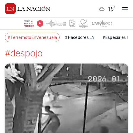
15
°
ESCUCHÁ
TU RADIO
PREFERIDA
#TerremotoEnVenezuela
#Hacedores LN
#Especiales LN
#despojo