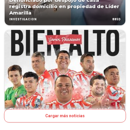
Denunciado por despojo de casa
registra domicilio en propiedad de Líder
Amarilla
885D
INVESTIGACIÓN
Despojo grosero a selección guaraní
Cargar más noticias
1001D
FÚTBOL