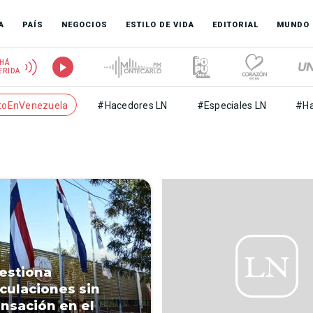
A
PAÍS
NEGOCIOS
ESTILO DE VIDA
EDITORIAL
MUNDO
HÁ
ERIDA
toEnVenezuela
#Hacedores LN
#Especiales LN
#Ha
uestiona
culaciones sin
sación en el