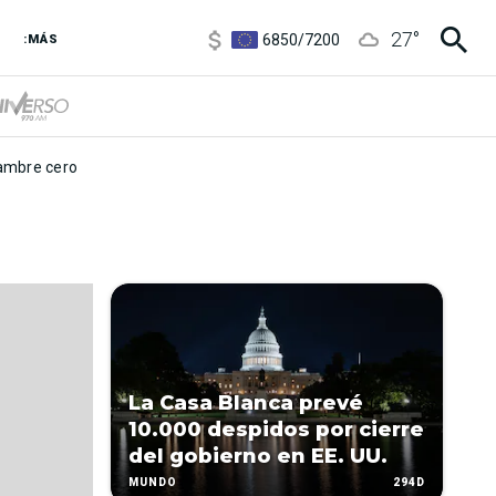
3,8
/
4
27
°
6850
/
7200
:MÁS
5900
/
5960
mbre cero
La Casa Blanca prevé
10.000 despidos por cierre
del gobierno en EE. UU.
294D
MUNDO