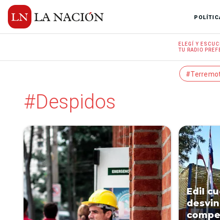
POLÍTIC
ELEGÍ Y
ESCUC
TU RADIO
PREF
#Terremo
#Despidos
Edil c
desvin
compen