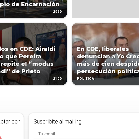
pio de Encarnación
203D
os en CDE: Airaldi
En CDE, liberales
o que Pereira
denuncian a Yo Cre
 repite el “modus
más de cien despid
di” de Prieto
persecución polític
210D
POLÍTICA
actar con
Suscribite al mailing.