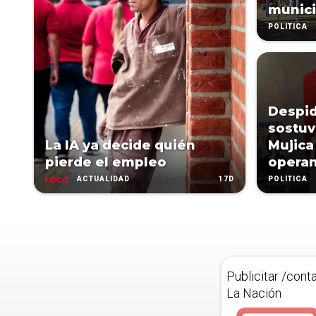
munici
POLÍTICA
Despid
sostuv
La IA ya decide quién
Mujica
pierde el empleo
operan
17D
ACTUALIDAD
POLÍTICA
Publicitar /cont
La Nación