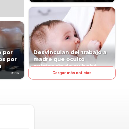
o por
Desvinculan del trabajo a
os por
madre que ocultó
a
existencia de su bebé
Cargar más noticias
211D
502D
PAÍS