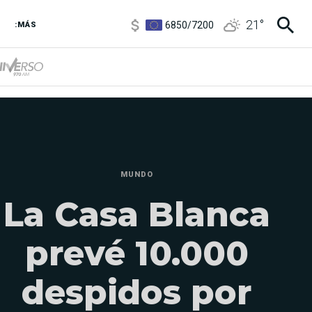
6850
/
7200
21
°
:MÁS
5900
/
5960
MUNDO
La Casa Blanca
prevé 10.000
despidos por