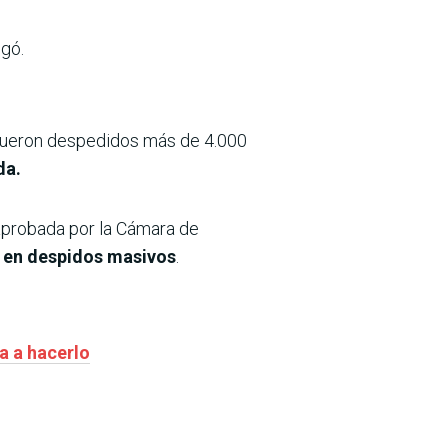
egó.
 fueron despedidos más de 4.000
da.
 aprobada por la Cámara de
a en despidos masivos
.
a a hacerlo