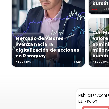
bursáti
NE
Con Mo
Mercado de valores
Valore
avanza hacia la
admini
digitalización de acciones
millon
en Paraguay
bursát
132D
NEGOCIOS
NEGOCIOS
Publicitar /cont
La Nación