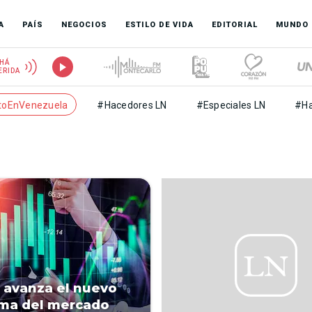
A
PAÍS
NEGOCIOS
ESTILO DE VIDA
EDITORIAL
MUNDO
HÁ
ERIDA
toEnVenezuela
#Hacedores LN
#Especiales LN
#Ha
avanza el nuevo
ma del mercado