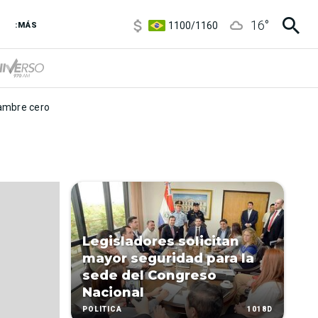
5900
/
5960
16
°
1100
/
1160
:MÁS
3,8
/
4
6850
/
7200
5900
/
5960
mbre cero
Legisladores solicitan
mayor seguridad para la
sede del Congreso
Nacional
1018D
POLÍTICA