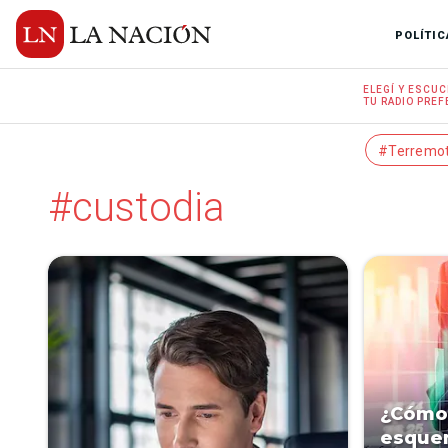
POLÍTIC
ELEGÍ Y
ESCUC
TU RADIO
PREF
#Terremo
#custodia
¿Cómo 
esque