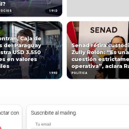
l?
191D
GOCIOS
ntran, Caja de
s del Paraguay
Senad retira custod
stra USD 3.550
Zully Rolón: “Es una
es en valores
cuestión estrictam
iles
operativa”, aclara R
199D
POLÍTICA
actar con
Suscribite al mailing.