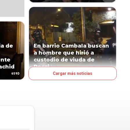
ia de
En barrio Cambala buscan
a hombre que hirió a
ente
custodio de viuda de
achid
Pecci
Cargar más noticias
659D
1128D
PAÍS