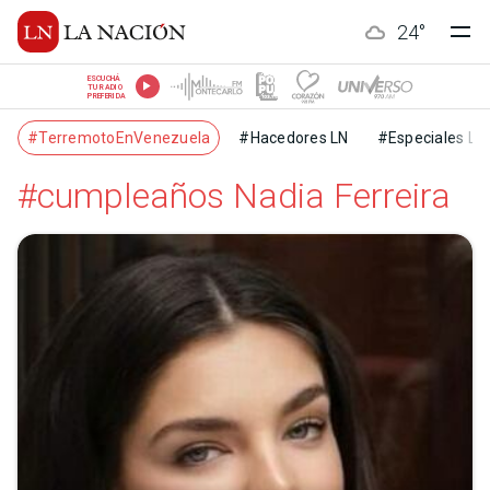
24
°
ESCUCHÁ
TU RADIO
PREFERIDA
#TerremotoEnVenezuela
#Hacedores LN
#Especiales LN
#cumpleaños Nadia Ferreira