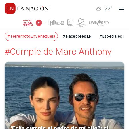
22
°
ESCUCHÁ
TU RADIO
PREFERIDA
#TerremotoEnVenezuela
#Hacedores LN
#Especiales LN
#Cumple de Marc Anthony
“Feliz cumple al padre de mi hijo”: el