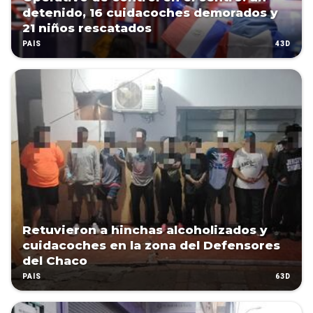
detenido, 16 cuidacoches demorados y
21 niños rescatados
43D
PAÍS
Retuvieron a hinchas alcoholizados y
cuidacoches en la zona del Defensores
del Chaco
63D
PAÍS