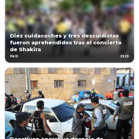
Diez cuidacoches y tres descuidistas
fueron aprehendidos tras el concierto
de Shakira
252D
PAÍS