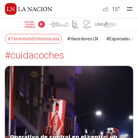
15
°
ESCUCHÁ
TU RADIO
PREFERIDA
#TerremotoEnVenezuela
#Hacedores LN
#Especiales LN
#cuidacoches
Operativo de control en el centro: un