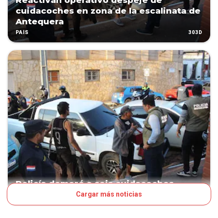
Reactivan operativo despeje de
cuidacoches en zona de la escalinata de
Antequera
303D
PAÍS
Policía demoró a seis cuidacoches
Cargar más noticias
330D
PAÍS