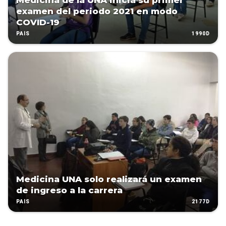
Medicina de la UNA inicia su primer
examen del periodo 2021 en modo
COVID-19
1990D
PAÍS
Medicina UNA solo realizará un examen
de ingreso a la carrera
2177D
PAÍS