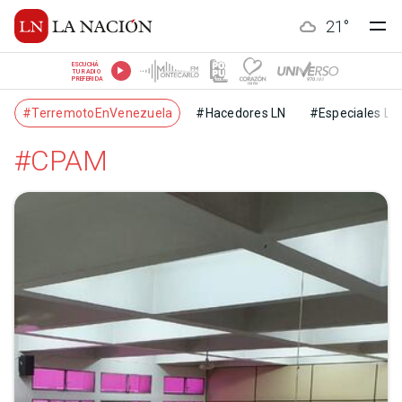
21
°
ESCUCHÁ
TU RADIO
PREFERIDA
#TerremotoEnVenezuela
#Hacedores LN
#Especiales LN
#CPAM