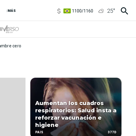
5900
/
5960
25
°
1100
/
1160
:MÁS
3,8
/
4
6850
/
7200
5900
/
5960
mbre cero
Aumentan los cuadros
respiratorios: Salud insta a
reforzar vacunación e
higiene
377D
PAÍS