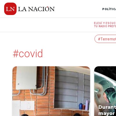
POLÍTIC
ELEGÍ Y
ESCUC
TU RADIO
PREF
#Terremo
#covid
Durant
mayor 