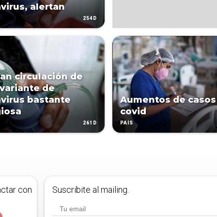
virus, alertan
254D
an circulación de
variante de
virus bastante
Aumentos de casos
iosa
covid
261D
PAÍS
actar con
Suscribite al mailing.