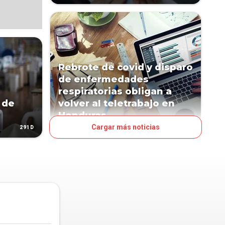
Rebrote de covid y disparo
de enfermedades
respiratorias obligan a
 de
volver al teletrabajo en
Honduras
Cargar más noticias
291D
377D
MUNDO