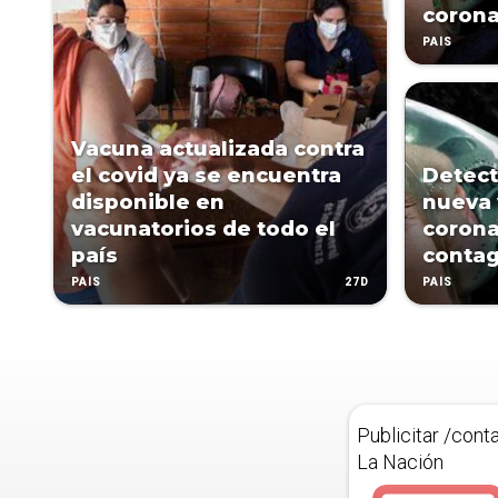
corona
PAÍS
Vacuna actualizada contra
el covid ya se encuentra
Detect
disponible en
nueva 
vacunatorios de todo el
corona
país
contag
27D
PAÍS
PAÍS
Publicitar /cont
La Nación