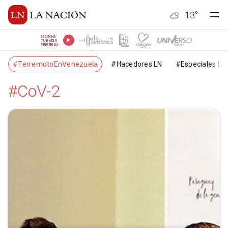
13
°
ESCUCHÁ
TU RADIO
PREFERIDA
#TerremotoEnVenezuela
#Hacedores LN
#Especiales LN
#CoV-2