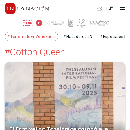
14
°
ESCUCHÁ
TU RADIO
PREFERIDA
#TerremotoEnVenezuela
#Hacedores LN
#Especiales LN
#Cotton Queen
El Festival de Tesalónica coronó a la