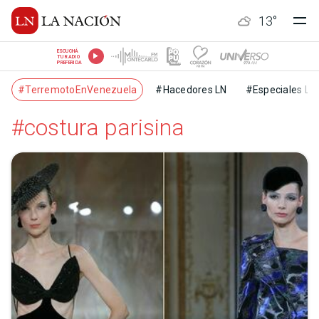
13
°
ESCUCHÁ
TU RADIO
PREFERIDA
#TerremotoEnVenezuela
#Hacedores LN
#Especiales LN
#costura parisina