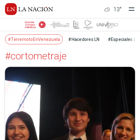
13
°
ESCUCHÁ
TU RADIO
PREFERIDA
#TerremotoEnVenezuela
#Hacedores LN
#Especiales LN
#cortometraje