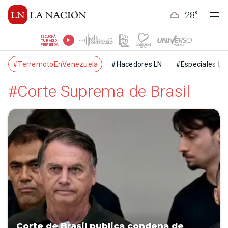
28
°
ESCUCHÁ
TU RADIO
PREFERIDA
#TerremotoEnVenezuela
#Hacedores LN
#Especiales LN
#Corte Suprema de Brasil
Corte de Brasil publica condena de