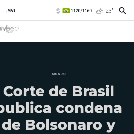
5920
/
5970
1120
/
1160
23
°
:MÁS
3,6
/
3,9
6850
/
7200
5920
/
5970
MUNDO
Corte de Brasil
publica condena
de Bolsonaro y