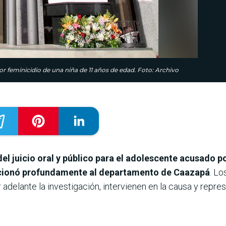
por feminicidio de una niña de 11 años de edad. Foto: Archivo
 del juicio oral y público para el adolescente acusado p
cionó profundamente al departamento de Caazapá
. Lo
adelante la investigación, intervienen en la causa y repre