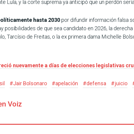
nte Lula, y la corte suprema ya anticipó que un perdón sería
políticamente hasta 2030
por difundir información falsa 
 hay posibilidades de que sea candidato en 2026, la derec
, Tarcísio de Freitas, o la ex primera dama Michelle Bolso
reció nuevamente a días de elecciones legislativas cru
il
#
Jair Bolsonaro
#
apelación
#
defensa
#
juicio
en Voiz