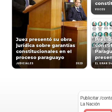
consti
VOCES
Juez presentó su obra
Presid
jurídica sobre garantías
consti
constitucionales en el
Paragu
proceso paraguayo
presen
352D
JUDICIALES
EL GRAN D
Publicitar /cont
La Nación