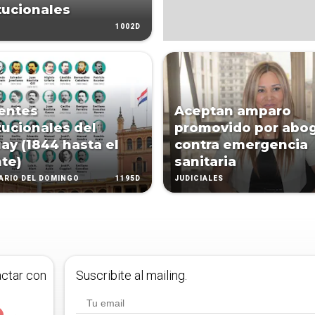
tucionales
1002D
entes
Aceptan amparo
tucionales del
promovido por abo
ay (1844 hasta el
contra emergencia
te)
sanitaria
1195D
IARIO DEL DOMINGO
JUDICIALES
actar con
Suscribite al mailing.