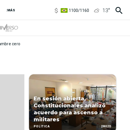
5900
/
5960
13
°
1100
/
1160
:MÁS
3,8
/
4
6850
/
7200
5900
/
5960
mbre cero
En sesión abierta,
Constitucionales analizó
acuerdo para ascenso a
militares
2802D
POLÍTICA