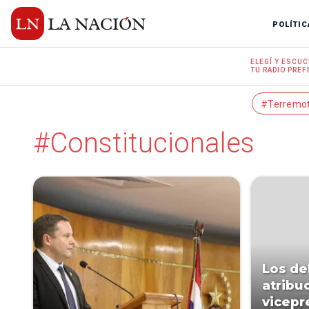
POLÍTIC
ELEGÍ Y
ESCUC
TU RADIO
PREF
#Terremo
#Constitucionales
Los de
atribu
vicepr