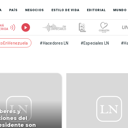
A
PAÍS
NEGOCIOS
ESTILO DE VIDA
EDITORIAL
MUNDO
HÁ
ERIDA
toEnVenezuela
#Hacedores LN
#Especiales LN
#Ha
beres y
ciones del
esidente son