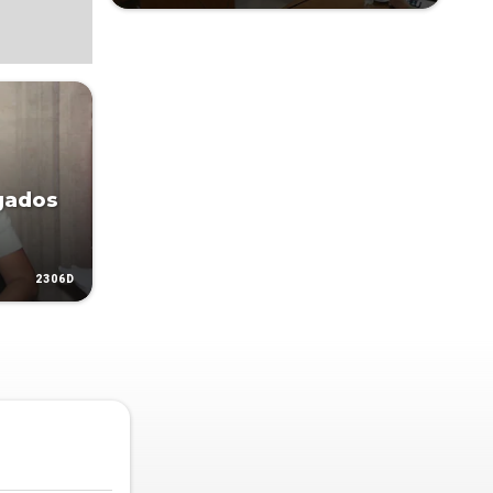
gados
2306D