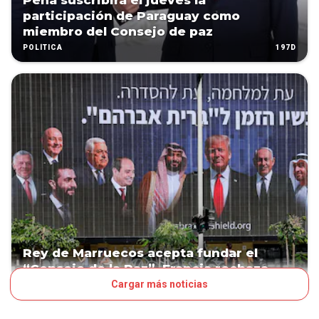
Peña suscribirá el jueves la
participación de Paraguay como
miembro del Consejo de paz
197D
POLÍTICA
Rey de Marruecos acepta fundar el
“Consejo de la Paz”, Francia rechaza
Cargar más noticias
197D
MUNDO