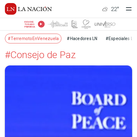
22
°
ESCUCHÁ
TU RADIO
PREFERIDA
#TerremotoEnVenezuela
#Hacedores LN
#Especiales LN
#Consejo de Paz