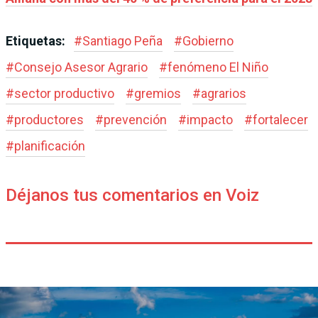
Etiquetas:
#
Santiago Peña
#
Gobierno
#
Consejo Asesor Agrario
#
fenómeno El Niño
#
sector productivo
#
gremios
#
agrarios
#
productores
#
prevención
#
impacto
#
fortalecer
#
planificación
Déjanos tus comentarios en Voiz