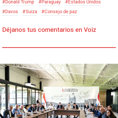
#
Donald Trump
#
Paraguay
#
Estados Unidos
#
Davos
#
Suiza
#
Consejo de paz
Déjanos tus comentarios en Voiz