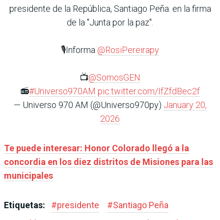
presidente de la República, Santiago Peña. en la firma
de la "Junta por la paz".
🎙️Informa
@RosiPereirapy
📺
@SomosGEN
📻
#Universo970AM
pic.twitter.com/IfZfdBec2f
— Universo 970 AM (@Universo970py)
January 20,
2026
Te puede interesar: Honor Colorado llegó a la
concordia en los diez distritos de Misiones para las
municipales
Etiquetas:
#
presidente
#
Santiago Peña