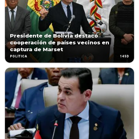
Presidente de Bolivia destacó
cooperación de países vecinos en
captura de Marset
145D
POLÍTICA