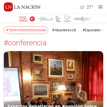
21
°
ESCUCHÁ
TU RADIO
PREFERIDA
#TerremotoEnVenezuela
#Hacedores LN
#Especiales LN
#conferencia
Expertos debatieron en Asunción sobre