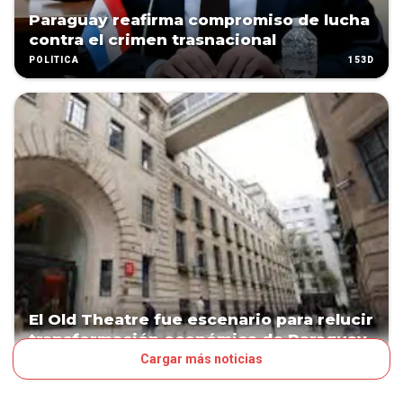
Paraguay reafirma compromiso de lucha
contra el crimen trasnacional
153D
POLÍTICA
El Old Theatre fue escenario para relucir
transformación económica de Paraguay
Cargar más noticias
168D
NEGOCIOS