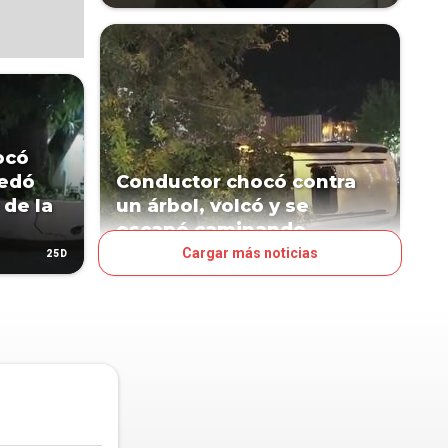
ocó
uedó
Conductor chocó contra
 de la
un árbol, volcó y se
escapó caminando
Cargar más noticias
25D
85D
PAÍS