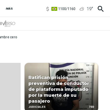
5900
/
5960
19
°
1100
/
1160
:MÁS
3,8
/
4
6850
/
7200
5900
/
5960
mbre cero
Ratifican prisión
preventiva de conductor
de plataforma imputado
por la muerte de su
pasajero
70D
JUDICIALES