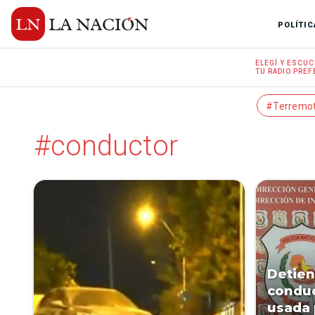
POLÍTIC
ELEGÍ Y
ESCUC
TU RADIO
PREF
#Terremo
#conductor
Detien
conduc
usada 