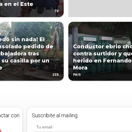
a en el Este
7D
edó sin nada! El
solado pedido de
Conductor ebrio ch
abajadora tras
contra surtidor y q
 su casilla por un
herido en Fernando
e
Mora
23D
PAÍS
actar con
Suscribite al mailing.