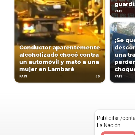
guardi
PAÍS
¡Se qu
Conductor aparentemente
descon
alcoholizado chocó contra
una tr
un automóvil y mató a una
perder
mujer en Lambaré
choqu
5D
PAÍS
PAÍS
Publicitar /cont
La Nación