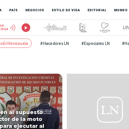
A
PAÍS
NEGOCIOS
ESTILO DE VIDA
EDITORIAL
MUNDO
HÁ
ERIDA
toEnVenezuela
#Hacedores LN
#Especiales LN
#Ha
en al supuesto
tor de la moto
para ejecutar al