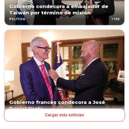
Gobierno condecora a embajador de
Taiwán por término de misión
175D
POLÍTICA
Gobierno francés condecora a José
Daniel Nasta
Cargar más noticias
PATROCINADO
255D
ESPECTÁCULOS