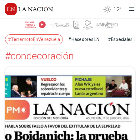
12
°
ESCUCHÁ
TU RADIO
PREFERIDA
#TerremotoEnVenezuela
#Hacedores LN
#Especiales LN
#condecoración