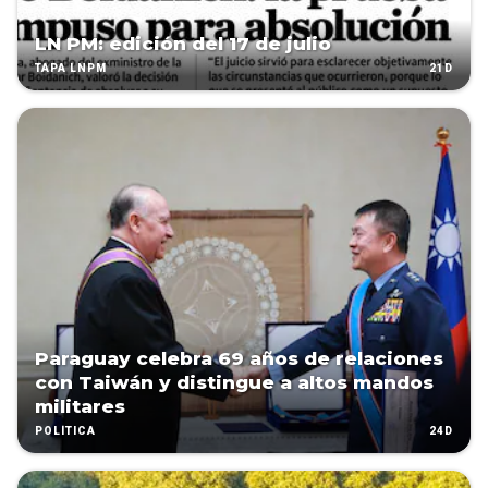
LN PM: edición del 17 de julio
21D
TAPA LNPM
Paraguay celebra 69 años de relaciones
con Taiwán y distingue a altos mandos
militares
24D
POLÍTICA