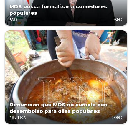
MDS busca formalizar a comedores
populares
926D
PAÍS
Denuncian que MDS no cumple con
desembolso para ollas populares
1400D
POLÍTICA