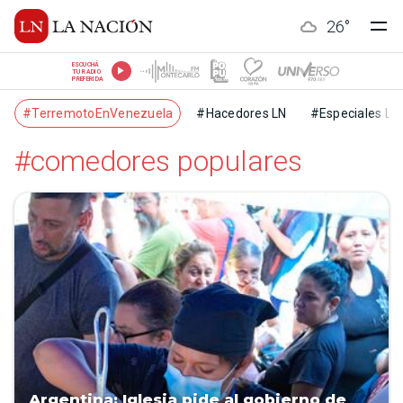
26
°
ESCUCHÁ
TU RADIO
PREFERIDA
#TerremotoEnVenezuela
#Hacedores LN
#Especiales LN
#comedores populares
Argentina: Iglesia pide al gobierno de