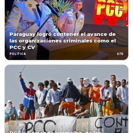
Paraguay logró contener el avance de
las organizaciones criminales como el
PCC y CV
67D
POLÍTICA