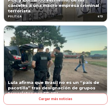
PCC y Comando Vermelho, de las
cárceles a una macro empresa criminal
terrorista
67D
POLÍTICA
Lula afirma que Brasil no es un “país de
pacotilla” tras designación de grupos
terroristas por EE. UU.
Cargar más noticias
68D
MUNDO