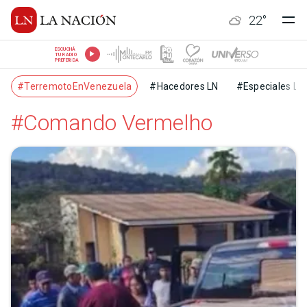
22
°
ESCUCHÁ
TU RADIO
PREFERIDA
#TerremotoEnVenezuela
#Hacedores LN
#Especiales LN
#Comando Vermelho