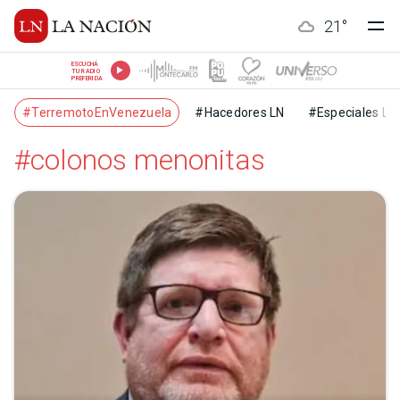
21
°
ESCUCHÁ
TU RADIO
PREFERIDA
#TerremotoEnVenezuela
#Hacedores LN
#Especiales LN
#colonos menonitas