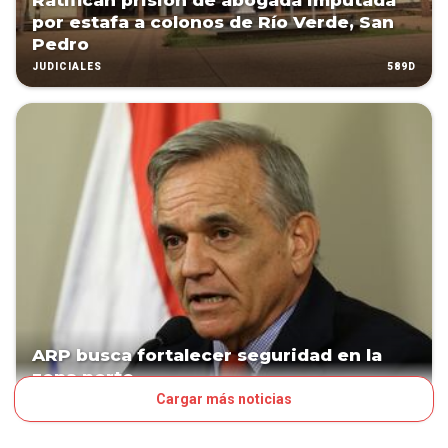
Ratifican prisión de abogada imputada
por estafa a colonos de Río Verde, San
Pedro
589D
JUDICIALES
ARP busca fortalecer seguridad en la
zona norte
Cargar más noticias
3245D
POLÍTICA