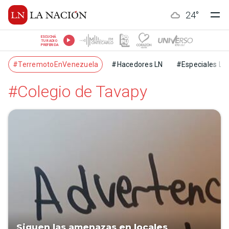
24
°
ESCUCHÁ
TU RADIO
PREFERIDA
#TerremotoEnVenezuela
#Hacedores LN
#Especiales LN
#Colegio de Tavapy
Siguen las amenazas en locales