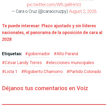
pic.twitter.com/WRJja8HnVz
— Cara o Cruz (@caraocruzpy)
August 2, 2026
Te puede interesar: Plazo ajustado y sin líderes
nacionales, el panorama de la oposición de cara al
2028
Etiquetas:
#
gobernador
#
Alto Paraná
#
César Landy Torres
#
elecciones municipales
#
Lista 1
#
Rigoberto Chamorro
#
Partido Colorado
Déjanos tus comentarios en Voiz