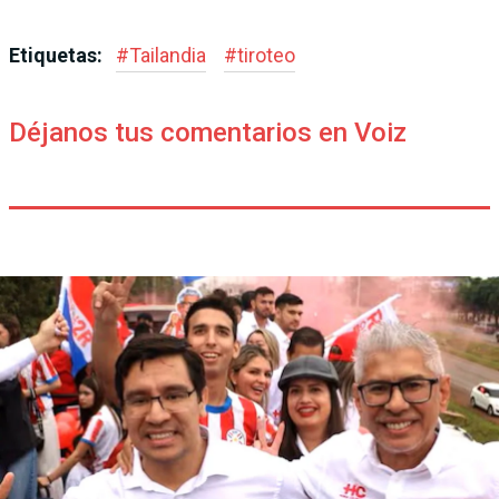
Etiquetas:
#
Tailandia
#
tiroteo
Déjanos tus comentarios en Voiz