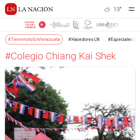
13
°
ESCUCHÁ
TU RADIO
PREFERIDA
#TerremotoEnVenezuela
#Hacedores LN
#Especiales LN
#Colegio Chiang Kai Shek