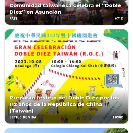
Comunidad taiwanesa celebra el “Doble
Diez” en Asunción
671D
PAÍS
Preparan festejo del Doble Diez por los
112 años de la República de China
(Taiwán)
1038D
ESTILO DE VIDA