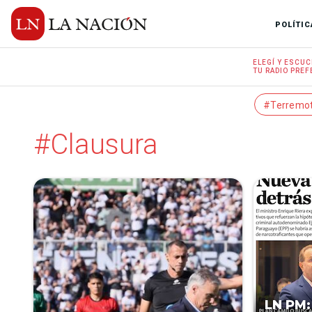
POLÍTIC
ELEGÍ Y
ESCUC
TU RADIO
PREF
#Terremo
#Clausura
LN PM: