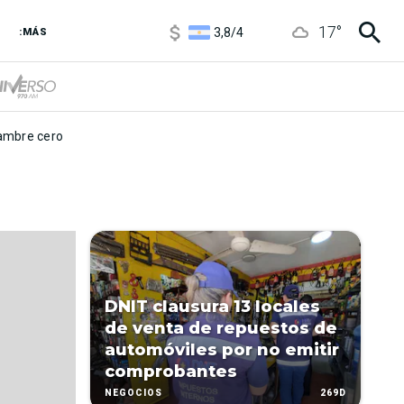
1100
/
1160
17
°
3,8
/
4
:MÁS
6850
/
7200
5900
/
5960
mbre cero
DNIT clausura 13 locales
de venta de repuestos de
automóviles por no emitir
comprobantes
269D
NEGOCIOS