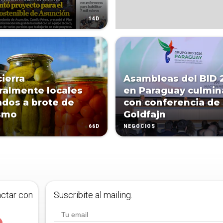
14D
cierra
Asambleas del BID 
almente locales
en Paraguay culmin
ados a brote de
con conferencia de 
smo
Goldfajn
66D
NEGOCIOS
actar con
Suscribite al mailing.