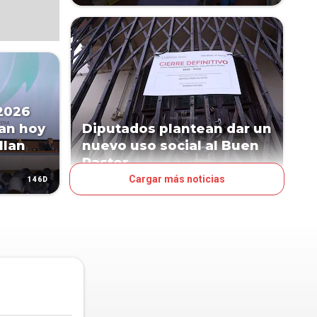
2026
an hoy
Diputados plantean dar un
Ilan
nuevo uso social al Buen
Pastor
Cargar más noticias
146D
302D
POLÍTICA