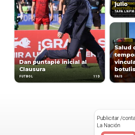
julio
TAPA LNPM
Salud 
tempor
Dan puntapié inicial al
vincul
Clausura
botuli
11D
FÚTBOL
PAÍS
Publicitar /cont
La Nación