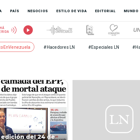
A
PAÍS
NEGOCIOS
ESTILO DE VIDA
EDITORIAL
MUNDO
HÁ
ERIDA
toEnVenezuela
#Hacedores LN
#Especiales LN
#Ha
 edición del 24 de