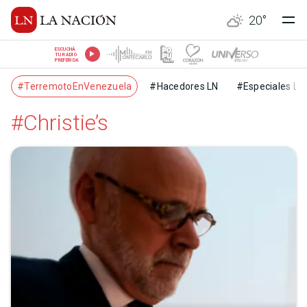
20
°
ESCUCHÁ
TU RADIO
PREFERIDA
#TerremotoEnVenezuela
#Hacedores LN
#Especiales LN
#Christie’s