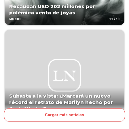
Recaudan USD 202 millones por
polémica venta de joyas
1178D
MUNDO
Subasta a la vista: ¿Marcará un nuevo
récord el retrato de Marilyn hecho por
Andy Warhol?
Cargar más noticias
1599D
VOS