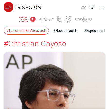
15
°
ESCUCHÁ
TU RADIO
PREFERIDA
#TerremotoEnVenezuela
#Hacedores LN
#Especiales LN
#Christian Gayoso