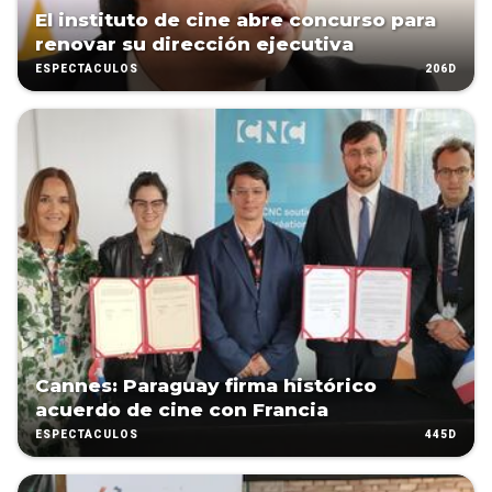
El instituto de cine abre concurso para
renovar su dirección ejecutiva
206D
ESPECTÁCULOS
Cannes: Paraguay firma histórico
acuerdo de cine con Francia
445D
ESPECTÁCULOS