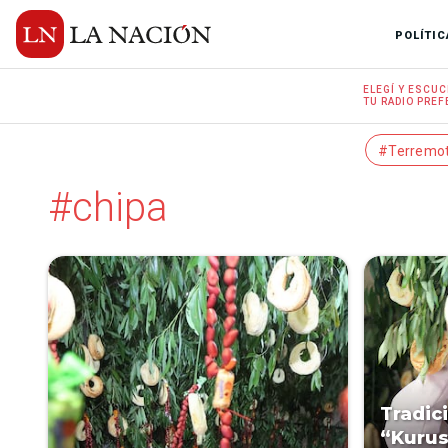
POLÍTIC
ELEGÍ Y
ESCUC
TU RADIO
PREF
#Terremo
#chipa
Tradic
“Kurus