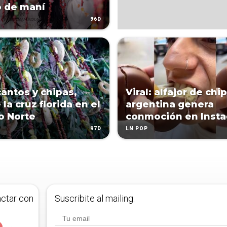
o de maní
96D
cantos y chipas,
Viral: alfajor de chi
la cruz florida en el
argentina genera
o Norte
conmoción en Inst
97D
LN POP
actar con
Suscribite al mailing.