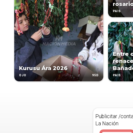
rosari
PAÍS
Entre 
renace 
Kurusu Ára 2026
Bañad
95D
OJO
PAÍS
Publicitar /cont
La Nación