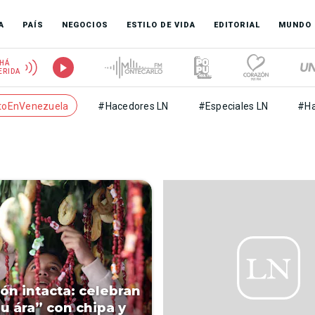
A
PAÍS
NEGOCIOS
ESTILO DE VIDA
EDITORIAL
MUNDO
HÁ
ERIDA
toEnVenezuela
#Hacedores LN
#Especiales LN
#Ha
ión intacta: celebran
u ára” con chipa y