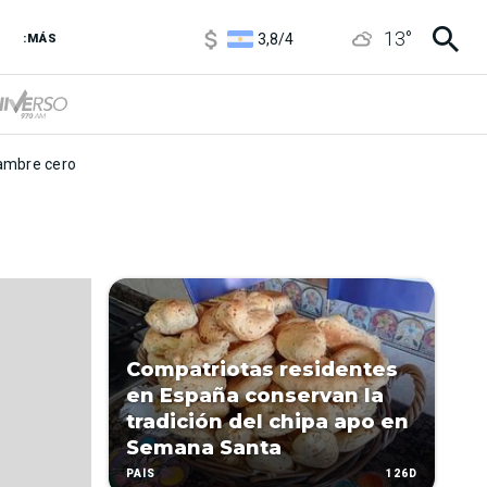
1100
/
1160
13
°
3,8
/
4
:MÁS
6850
/
7200
5900
/
5960
mbre cero
Compatriotas residentes
en España conservan la
tradición del chipa apo en
Semana Santa
126D
PAÍS