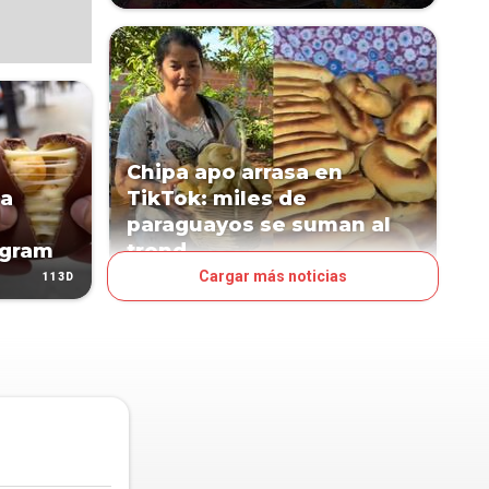
Chipa apo arrasa en
pa
TikTok: miles de
paraguayos se suman al
agram
trend
Cargar más noticias
113D
127D
LN POP