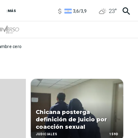
1120
/
1160
23
°
3,6
/
3,9
:MÁS
6850
/
7200
5920
/
5970
mbre cero
Chicana posterga
definición de juicio por
coacción sexual
159D
JUDICIALES