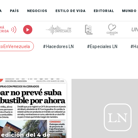
A
PAÍS
NEGOCIOS
ESTILO DE VIDA
EDITORIAL
MUNDO
HÁ
ERIDA
toEnVenezuela
#Hacedores LN
#Especiales LN
#Ha
 edición del 4 de