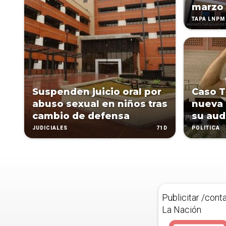
marzo
TAPA LNPM
Suspenden juicio oral por
Caso T
abuso sexual en niños tras
nueva 
cambio de defensa
su aud
71D
JUDICIALES
POLÍTICA
Publicitar /cont
La Nación