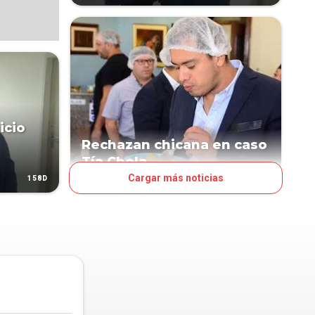
icio
Rechazan chicana en caso
Tía Chela
Cargar más noticias
158D
298D
POLÍTICA