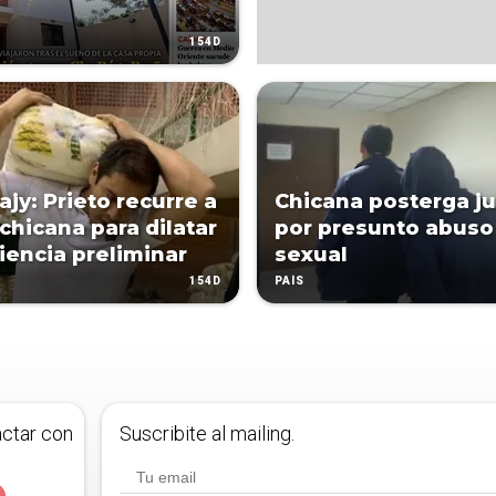
154D
ajy: Prieto recurre a
Chicana posterga ju
chicana para dilatar
por presunto abuso
iencia preliminar
sexual
154D
PAÍS
actar con
Suscribite al mailing.